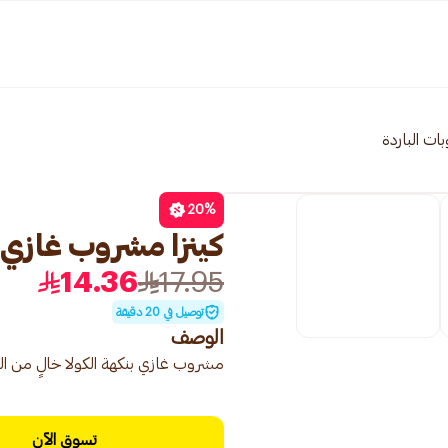
بات الباردة
20
%
كينزا مشروب غازي كولا 
14.36
17.95
توصيل في 20 دقيقة
الوصف
مشروب غازي بنكهة الكولا خالٍ من الس
تسوق الآن