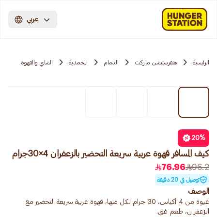
عربي
الرئيسية
هنقرستيشن ماركت
الدمام
المحمدية
الشاي والقهوة
20
%
كيف المسافر قهوة عربية سريعة التحضير بالزعفران 4×30جرام
76.96
96.2
توصيل في 20 دقيقة
الوصف
عبوة من 4 أكياس، 30 جرام لكل منها، قهوة عربية سريعة التحضير مع
الزعفران، طعم غني.