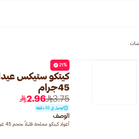
مشات
21
%
كيتكو ستيكس عيدان
45جرام
2.96
3.75
توصيل في 20 دقيقة
الوصف
أعواد كيتكو مملحة قليلاً بحجم 45 غرام.