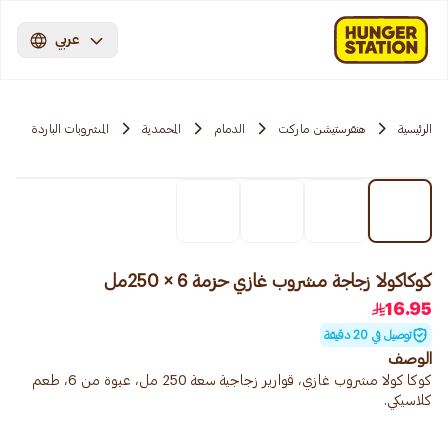
عربي
الرئيسية
هنقرستيشن ماركت
الدمام
المحمدية
المشروبات الباردة
كوكاكولا زجاجة مشروب غازي حزمة 6 × 250مل
16.95
توصيل في 20 دقيقة
الوصف
كوكا كولا مشروب غازي، قوارير زجاجية سعة 250 مل، عبوة من 6، طعم
كلاسيكي.