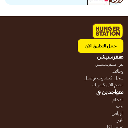
حمل التطبيق الآن
هنقرستيشن
عن هنقرستيشن
وظائف
سجّل كمندوب توصيل
انضم الآن كشريك
متواجدين في
الدمام
جده
الرياض
الخبر
عرض الكل...