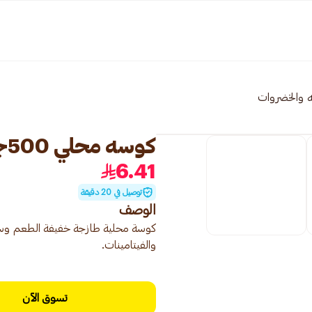
ه والخضروات
كوسه محلي 500جرام
6.41
توصيل في 20 دقيقة
الوصف
كوسة محلية طازجة خفيفة الطعم وسهلة
والفيتامينات.
تسوق الآن