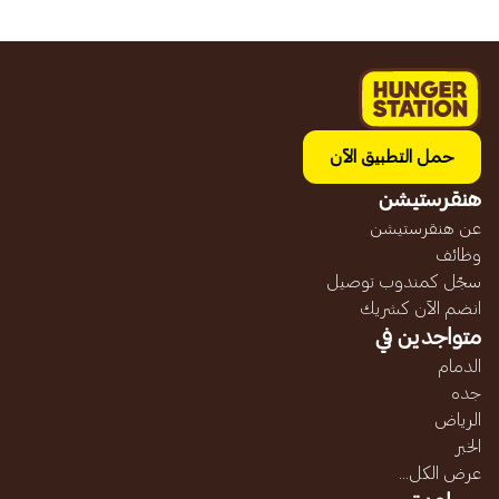
حمل التطبيق الآن
هنقرستيشن
عن هنقرستيشن
وظائف
سجّل كمندوب توصيل
انضم الآن كشريك
متواجدين في
الدمام
جده
الرياض
الخبر
عرض الكل...