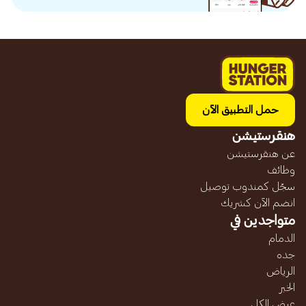
حمل التطبيق الآن
هنقرستيشن
عن هنقرستيشن
وظائف
سجّل كمندوب توصيل
انضم الآن كشريك
متواجدين في
الدمام
جده
الرياض
الخبر
عرض الكل...