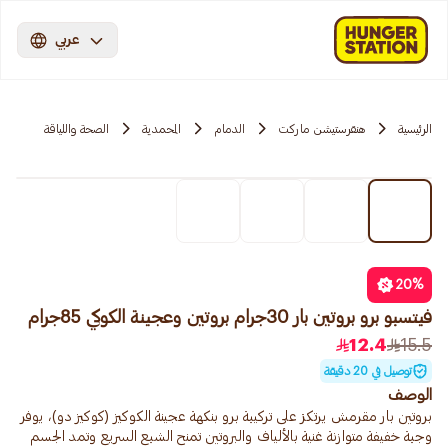
عربي
الرئيسية
هنقرستيشن ماركت
الدمام
المحمدية
الصحة واللياقة
20
%
فيتسبو برو بروتين بار 30جرام بروتين وعجينة الكوكي 85جرام
12.4
15.5
توصيل في 20 دقيقة
الوصف
بروتين بار مقرمش يرتكز على تركيبة برو بنكهة عجينة الكوكيز (كوكيز دو)، يوفر
وجبة خفيفة متوازنة غنية بالألياف والبروتين تمنح الشبع السريع وتمد الجسم