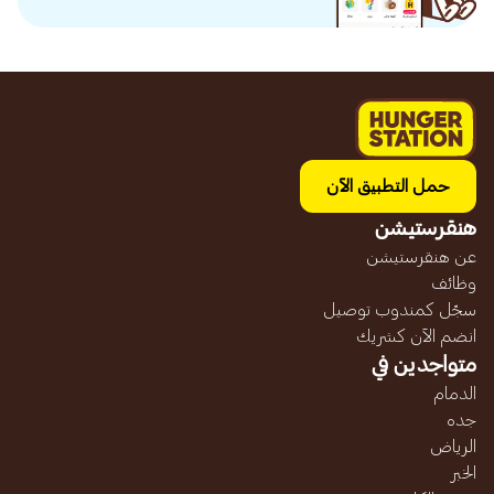
حمل التطبيق الآن
هنقرستيشن
عن هنقرستيشن
وظائف
سجّل كمندوب توصيل
انضم الآن كشريك
متواجدين في
الدمام
جده
الرياض
الخبر