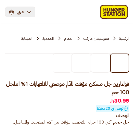
عربي
الرئيسية
هنقرستيشن ماركت
الدمام
المحمدية
الصيدلية
فولتارين جل مسكن مؤقت للألم موضعي للالتهابات 1% املجل
100 جم
30.95
توصيل في 20 دقيقة
الوصف
جل حجم أكبر، 100 جرام، للتخفيف المؤقت من آلام العضلات والمفاصل.