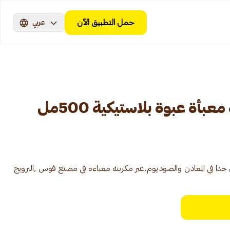
حمل التطبيق الآن
عربي
بأة عبوة بلاستيكية 500مل
ا في المعادن والصوديوم,غير مكربنه معباءه في مصنع فوس ,النرويج