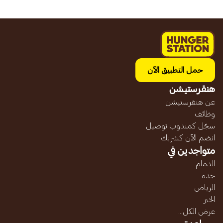
حمل التطبيق الآن
هنقرستيشن
عن هنقرستيشن
وظائف
سجّل كمندوب توصيل
انضم الآن كشريك
متواجدين في
الدمام
جده
الرياض
الخبر
عرض الكل...