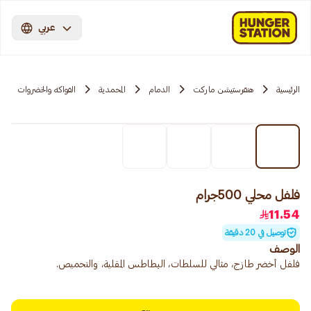
عربي
الرئيسية
هنقرستيشن ماركت
الدمام
المحمدية
الفواكه والخضروات
فلفل محلي 500جرام
11.54
توصيل في 20 دقيقة
الوصف
فلفل أخضر طازج، مثالي للسلطات، البطاطس المقلية، والتحميص.