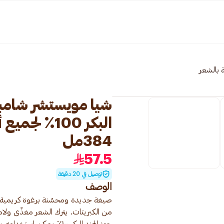
ة بالشعر
شيا مويستشر شامبو
البكر 100٪ 
384مل
57.5
توصيل في 20 دقيقة
الوصف
صيغة جديدة ومحسّنة برغوة كريمية! أ
من الكبريتات. يترك الشعر مغذّى ولامع