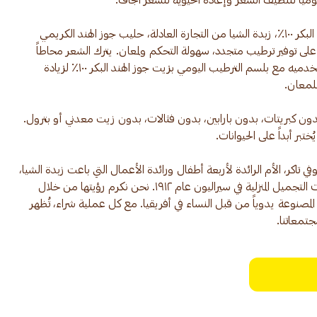
مصاغ بمزيج مغذٍ من زيت جوز الهند البكر ١٠٠٪، زبدة الشيا من التجارة العادلة، حليب جوز الهند الكريمي
على توفير ترطيب متجدد، سهولة التحكم ولمعان. يترك الشعر محاطاً
بنسيم جوز الهند الساحلي الخفيف. استخدميه مع بلسم الترطيب اليومي بزيت جوز الهند البكر ١٠٠٪ لزيادة
ن كبريتات، بدون بارابين، بدون فثالات، بدون زيت معدني أو بترول.
اكر، الأم الرائدة لأربعة أطفال ورائدة الأعمال التي باعت زبدة الشيا،
الصابون الأسود الأفريقي ومستحضرات التجميل المنزلية في سيراليون عام ١٩١٢. نحن نكرم رؤيتها من خلال
م المصنوعة يدوياً من قبل النساء في أفريقيا. مع كل عملية شراء، تُظهر
جتمعاتنا.