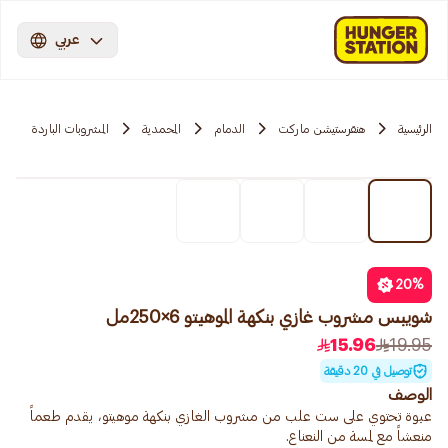
عربي
الرئيسية
هنقرستيشن ماركت
الدمام
المحمدية
المشروبات الباردة
20
%
شويبس مشروب غازي بنكهة الموهيتو 6×250مل
15.96
19.95
توصيل في 20 دقيقة
الوصف
عبوة تحتوي على ست علب من مشروب الغازي بنكهة موهيتو، يقدم طعماً
منعشاً مع لمسة من النعناع.