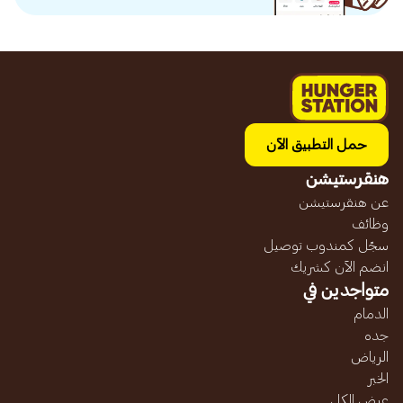
حمل التطبيق الآن
هنقرستيشن
عن هنقرستيشن
وظائف
سجّل كمندوب توصيل
انضم الآن كشريك
متواجدين في
الدمام
جده
الرياض
الخبر
عرض الكل...