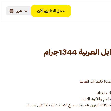
حمل التطبيق الآن
عربي
لعربية 1344جرام