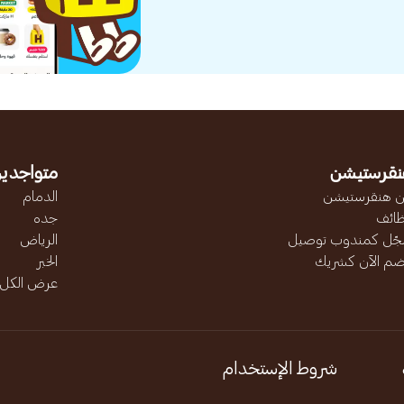
نقرستيشن
متواجدين
 هنقرستيشن
الدمام
ائف
جده
ّل كمندوب توصيل
الرياض
ضم الآن كشريك
الخبر
عرض الكل..
شروط الإستخدام