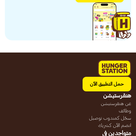
حمل التطبيق الآن
هنقرستيشن
عن هنقرستيشن
وظائف
سجّل كمندوب توصيل
انضم الآن كشريك
متواجدين في