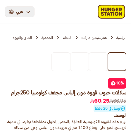
عربي
الرئيسية
هنقرستيشن ماركت
الدمام
المحمدية
الشاي والقهوة
10
%
سلالات حبوب قهوة دون إلياس مجفف كولومبيا 250جرام
60.25
66.95
توصيل في 20 دقيقة
الوصف
تزرع هذه القهوة الكولومبية المعالجة بالتخمير المطول بمقاطعة توليما في مدينة
فريسنو. تنمو على ارتفاع 1400 متر في مزرعة دون الياس وهي من سلالة