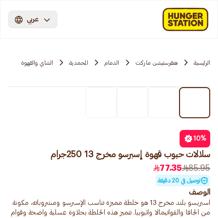
عربي
الرئيسية
هنقرستيشن ماركت
الدمام
المحمدية
الشاي والقهوة
10
%
سلالات حبوب قهوة إسبرسو مخرج 13 250جرام
77.35
85.95
توصيل في 20 دقيقة
الوصف
اسبريسو بلند مخرج 13 هو خلطة مميزة تناسب الإسبرسو ومشروباته، مكونة
من الجافا والقواتيمالا واثيوبيا. تتميز هذه الخلطة بحلاوة عسلية واضحة وقوام