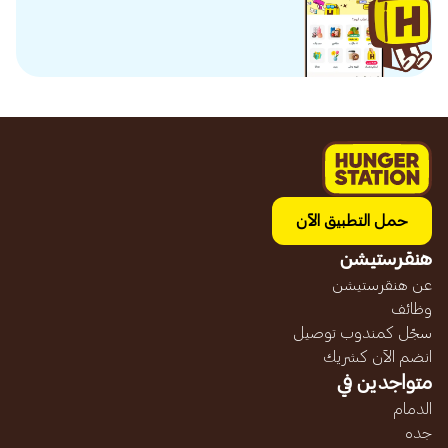
حمل التطبيق الآن
هنقرستيشن
عن هنقرستيشن
وظائف
سجّل كمندوب توصيل
انضم الآن كشريك
متواجدين في
الدمام
جده