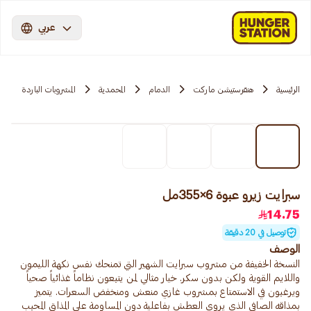
عربي
الرئيسية
هنقرستيشن ماركت
الدمام
المحمدية
المشروبات الباردة
سبرايت زيرو عبوة 6×355مل
14.75
توصيل في 20 دقيقة
الوصف
النسخة الخفيفة من مشروب سبرايت الشهير التي تمنحك نفس نكهة الليمون
واللايم القوية ولكن بدون سكر. خيار مثالي لمن يتبعون نظاماً غذائياً صحياً
ويرغبون في الاستمتاع بمشروب غازي منعش ومنخفض السعرات. يتميز
بمذاقه الصافي الذي يروي العطش بفاعلية دون المساومة على المذاق المحبب