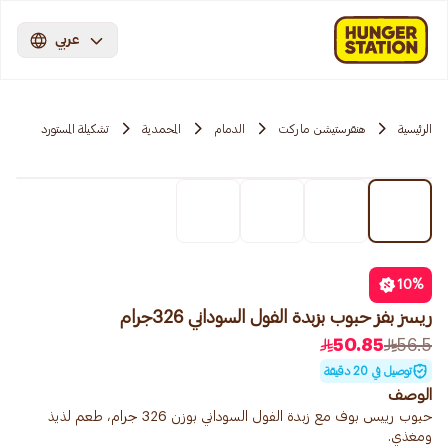
عربي
الرئيسية
هنقرستيشن ماركت
الدمام
المحمدية
تشكيلة المستورد
10
%
ريسز بفز حبوب بزبدة الفول السوداني 326جرام
50.85
56.5
توصيل في 20 دقيقة
الوصف
حبوب رييس بوف مع زبدة الفول السوداني بوزن 326 جرام، طعم لذيذ
ومغذي.