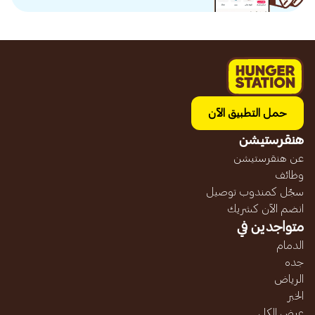
حمل التطبيق الآن
هنقرستيشن
عن هنقرستيشن
وظائف
سجّل كمندوب توصيل
انضم الآن كشريك
متواجدين في
الدمام
جده
الرياض
الخبر
عرض الكل...