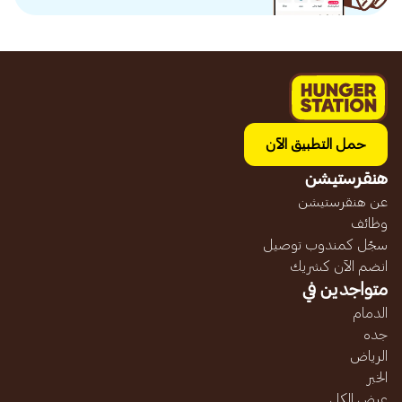
حمل التطبيق الآن
هنقرستيشن
عن هنقرستيشن
وظائف
سجّل كمندوب توصيل
انضم الآن كشريك
متواجدين في
الدمام
جده
الرياض
الخبر
عرض الكل...