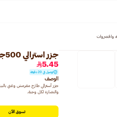
ه والخضروات
جزر استرالي 500جرام
5.45
توصيل في 20 دقيقة
الوصف
جزر أسترالي طازج مقرمش وغني بالبيتا
والنضارة لكل وجبة.
تسوق الآن