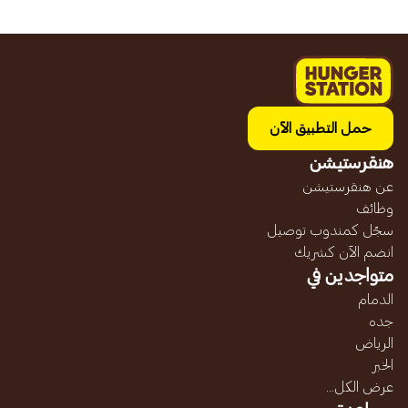
حمل التطبيق الآن
هنقرستيشن
عن هنقرستيشن
وظائف
سجّل كمندوب توصيل
انضم الآن كشريك
متواجدين في
الدمام
جده
الرياض
الخبر
عرض الكل...