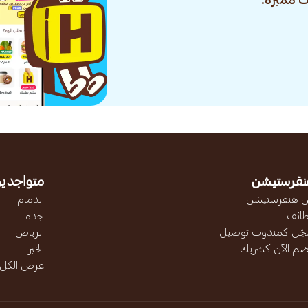
 مميزة.
نقرستيشن
متواجدين
 هنقرستيشن
الدمام
ائف
جده
ّل كمندوب توصيل
الرياض
ضم الآن كشريك
الخبر
عرض الكل..