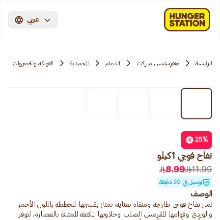
عربي
الرئيسية
هنقرستيشن ماركت
الدمام
المحمدية
الفواكه والخضروات
25
%
تفاح فوجي 1كيلو
8.99
11.99
توصيل في 20 دقيقة
الوصف
ثمار تفاح فوجي طازجة ومنقاة بعناية، تمتاز بقشرتها المخططة باللون الأحمر
والوردي وقوامها المقرمش الصلب وحلاوتها المكثفة الممتلئة بالعصارة، لتوفر