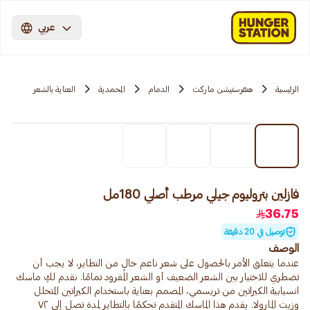
عربي
الرئيسية
هنقرستيشن ماركت
الدمام
المحمدية
العناية بالشعر
فازلين بتروليوم جيلي مرطب أصلي 180مل
36.75
توصيل في 20 دقيقة
الوصف
عندما يتعلق الأمر بالحصول على شعر ناعم خالٍ من التطاير، لا يجب أن
تضطري للاختيار بين الشعر الضعيف أو الشعر المفرود تمامًا. نقدم لكِ ماسك
انسيابية الكيراتين من تريسمي، المصمم بعناية باستخدام الكيراتين المتحلل
وزيت المارولا. يقدم هذا الماسك المتقدم تحكمًا بالتطاير لمدة تصل إلى ٧٢