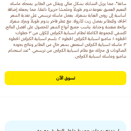
ساعة*، مما يزيل التشابك بشكل مثالي ويقلل من التطاير. يمنحك ماسك
التنعيم العميق نعومة تدوم طويلاً وملمسًا حريريًا ناعمًا، مما يجعله إضافة
أساسية إلى روتين العناية بشعرك. يعمل ماسك تريسمي على تغذية الشعر
الجاف والمتطاير بفضل زيت المارولا، مع عطر فاخر يدوم طويلاً ويترك شعرك
برائحة منعشة وجذابة. يناسب جميع أنواع الشعر. للحصول على أفضل النتائج،
اكتشفي المجموعة الكاملة لنظام انسيابية الكيراتين المكوّن من ٣ خطوات:
الخطوة ١: شامبو انسيابية الكيراتين الخطوة ٢: بلسم انسيابية الكيراتين الخطوة
٣: ماسك انسيابية الكيراتين استمتعي بشعر خالٍ من التطاير ونتائج بجودة
الصالونات في منزلك مع نظام انسيابية الكيراتين من تريسمي. *عند استخدام
شامبو وماسك انسيابية الكيراتين.
تسوق الآن