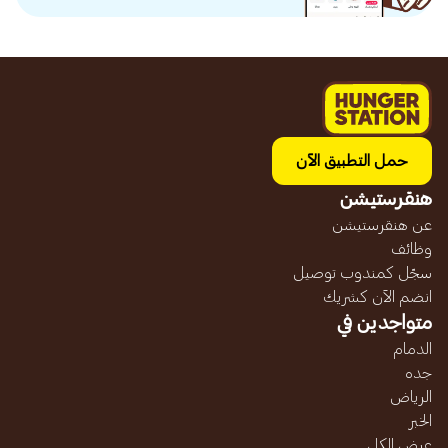
حمل التطبيق الآن
هنقرستيشن
عن هنقرستيشن
وظائف
سجّل كمندوب توصيل
انضم الآن كشريك
متواجدين في
الدمام
جده
الرياض
الخبر
عرض الكل...