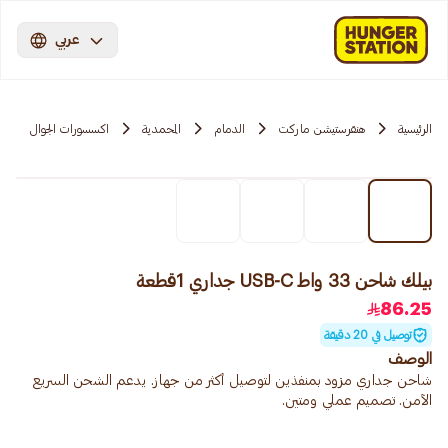
عربي
الرئيسية
هنقرستيشن ماركت
الدمام
المحمدية
اكسسورات الجوال
بيلك شاحن 33 واط USB-C جداري 1قطعة
86.25
توصيل في 20 دقيقة
الوصف
شاحن جداري مزود بمنفذين لتوصيل أكثر من جهاز. يدعم الشحن السريع
الآمن. تصميم عملي ومتين.