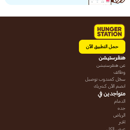
حمل التطبيق الآن
هنقرستيشن
عن هنقرستيشن
وظائف
سجّل كمندوب توصيل
انضم الآن كشريك
متواجدين في
الدمام
جده
الرياض
الخبر
عرض الكل...