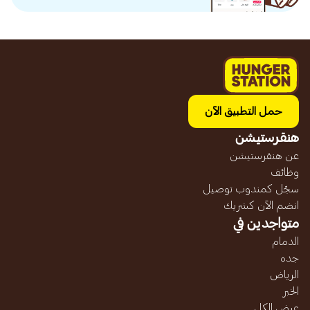
حمل التطبيق الآن
هنقرستيشن
عن هنقرستيشن
وظائف
سجّل كمندوب توصيل
انضم الآن كشريك
متواجدين في
الدمام
جده
الرياض
الخبر
عرض الكل...