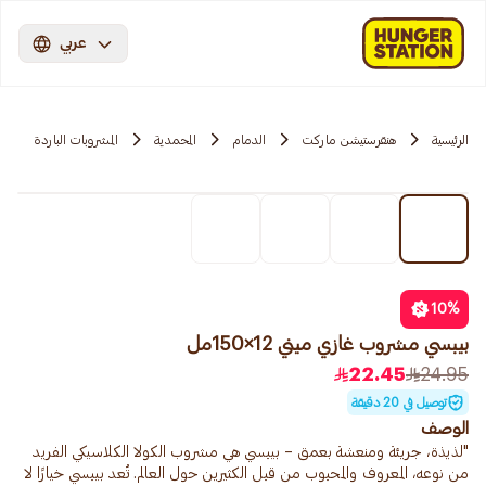
عربي
الرئيسية
هنقرستيشن ماركت
الدمام
المحمدية
المشروبات الباردة
10
%
بيبسي مشروب غازي ميني 12×150مل
22.45
24.95
توصيل في 20 دقيقة
الوصف
"لذيذة، جريئة ومنعشة بعمق – بيبسي هي مشروب الكولا الكلاسيكي الفريد
من نوعه، المعروف والمحبوب من قبل الكثيرين حول العالم. تُعد بيبسي خيارًا لا