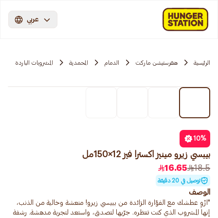
عربي
الرئيسية
هنقرستيشن ماركت
الدمام
المحمدية
المشروبات الباردة
10
%
بيبسي زيرو مينيز اكسترا فيز 12×150مل
16.65
18.5
توصيل في 20 دقيقة
الوصف
"ارْوِ عطشك مع الفوّارة الزائدة من بيبسي زيرو! منعشة وخالية من الذنب،
إنها المشروب الذي كنت تنتظره. جرّبها لتصدق، واستعد لتجربة مدهشة. رشفة