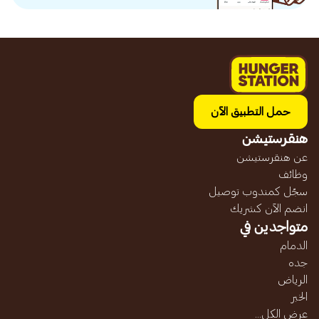
حمل التطبيق الآن
هنقرستيشن
عن هنقرستيشن
وظائف
سجّل كمندوب توصيل
انضم الآن كشريك
متواجدين في
الدمام
جده
الرياض
الخبر
عرض الكل...