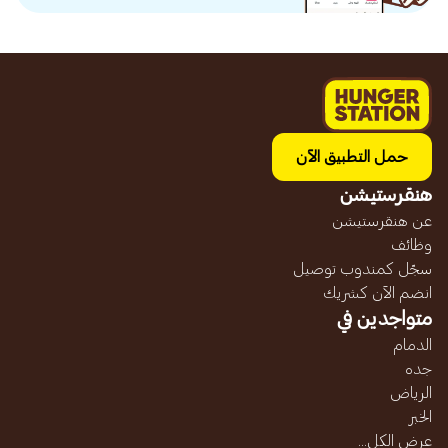
حمل التطبيق الآن
هنقرستيشن
عن هنقرستيشن
وظائف
سجّل كمندوب توصيل
انضم الآن كشريك
متواجدين في
الدمام
جده
الرياض
الخبر
عرض الكل...