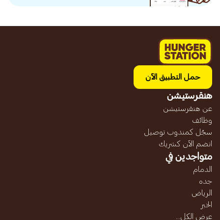
حمل التطبيق الآن
هنقرستيشن
عن هنقرستيشن
وظائف
سجّل كمندوب توصيل
انضم الآن كشريك
متواجدين في
الدمام
جده
الرياض
الخبر
عرض الكل...