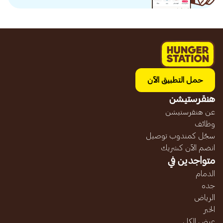
حمل التطبيق الآن
هنقرستيشن
عن هنقرستيشن
وظائف
سجّل كمندوب توصيل
انضم الآن كشريك
متواجدين في
الدمام
جده
الرياض
الخبر
عرض الكل...