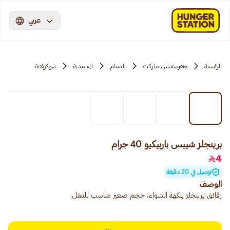
عربي
الرئيسية
هنقرستيشن ماركت
الدمام
المحمدية
شوكولاتة
برينجلز شيبس باربيكيو 40 جرام
4
توصيل في 20 دقيقة
الوصف
رقائق برينجلز بنكهة الشواء، حجم صغير مناسب للتنقل.