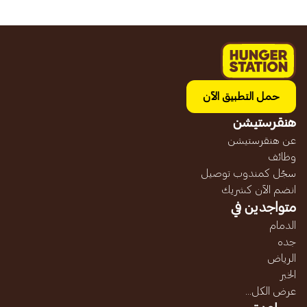
حمل التطبيق الآن
هنقرستيشن
عن هنقرستيشن
وظائف
سجّل كمندوب توصيل
انضم الآن كشريك
متواجدين في
الدمام
جده
الرياض
الخبر
عرض الكل...