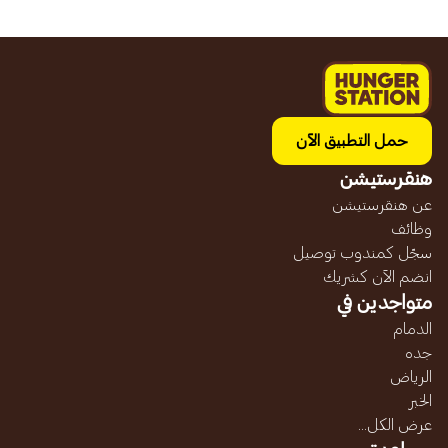
حمل التطبيق الآن
هنقرستيشن
عن هنقرستيشن
وظائف
سجّل كمندوب توصيل
انضم الآن كشريك
متواجدين في
الدمام
جده
الرياض
الخبر
عرض الكل...