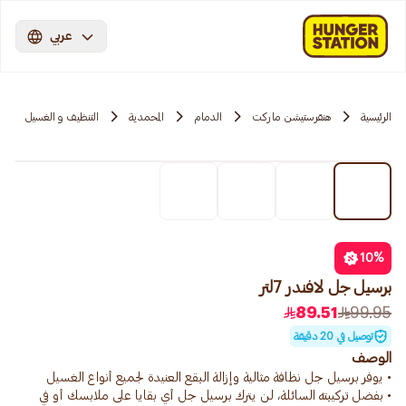
عربي
الرئيسية
هنقرستيشن ماركت
الدمام
المحمدية
التنظيف و الغسيل
10
%
برسيل جل لافندر 7لتر
89.51
99.95
توصيل في 20 دقيقة
الوصف
• بفضل تركيبته السائلة، لن يترك برسيل جل أي بقايا على ملابسك أو في