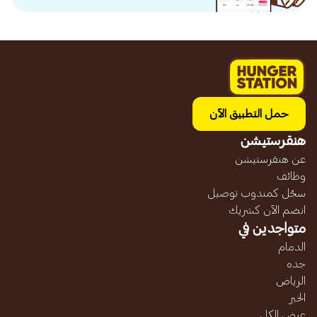
حمل التطبيق الآن
هنقرستيشن
عن هنقرستيشن
وظائف
سجّل كمندوب توصيل
انضم الآن كشريك
متواجدين في
الدمام
جده
الرياض
الخبر
عرض الكل...