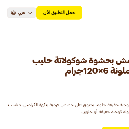
حمل التطبيق الآن
عربي
رمش بحشوة شوكولاتة حليب
120جرام
وجبة خفيفة حلوة. يحتوي على حصص فردية بنكهة الكراميل. مناسب
اوله كوجبة خفيفة أو حلوى.