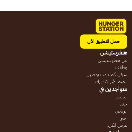
حمل التطبيق الآن
هنقرستيشن
عن هنقرستيشن
وظائف
سجّل كمندوب توصيل
انضم الآن كشريك
متواجدين في
الدمام
جده
الرياض
الخبر
عرض الكل...