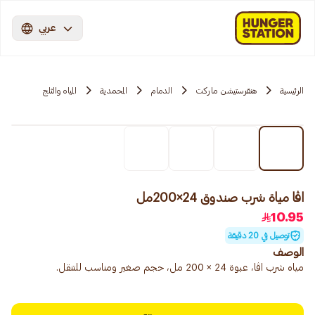
عربي
الرئيسية
هنقرستيشن ماركت
الدمام
المحمدية
المياه والثلج
اڤا مياة شرب صندوق 24×200مل
10.95
توصيل في 20 دقيقة
الوصف
مياه شرب اڤا، عبوة 24 × 200 مل، حجم صغير ومناسب للتنقل.