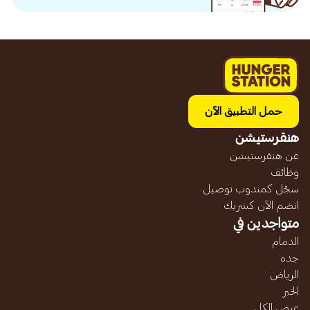
حمل التطبيق الآن
هنقرستيشن
عن هنقرستيشن
وظائف
سجّل كمندوب توصيل
انضم الآن كشريك
متواجدين في
الدمام
جده
الرياض
الخبر
عرض الكل...