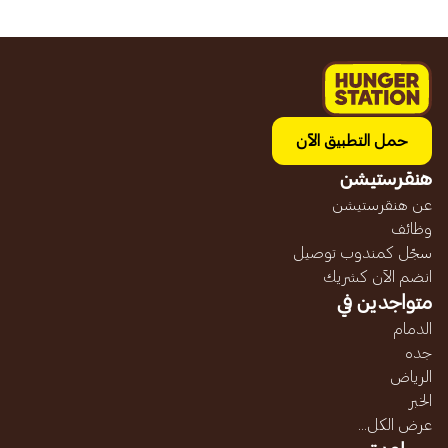
حمل التطبيق الآن
هنقرستيشن
عن هنقرستيشن
وظائف
سجّل كمندوب توصيل
انضم الآن كشريك
متواجدين في
الدمام
جده
الرياض
الخبر
عرض الكل...