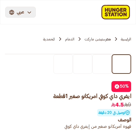
عربي
الرئيسية
هنقرستيشن ماركت
الدمام
المحمدية
50
%
ايفري داي كوفي امريكانو صغير 1قطعة
4.5
9
توصيل في 20 دقيقة
الوصف
قهوة أمريكانو صغير من إيفري داي كوفي