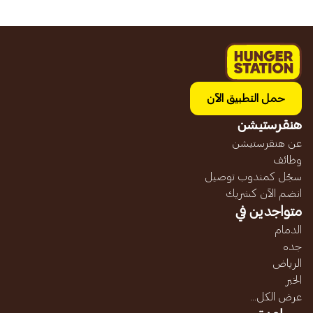
حمل التطبيق الآن
هنقرستيشن
عن هنقرستيشن
وظائف
سجّل كمندوب توصيل
انضم الآن كشريك
متواجدين في
الدمام
جده
الرياض
الخبر
عرض الكل...