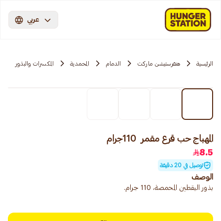
عربي
الرئيسية
هنقرستيشن ماركت
الدمام
المحمدية
المكسرات والبذور
المهباج حب قرع مقمر 110جرام
8.5
توصيل في 20 دقيقة
الوصف
بذور اليقطين المحمصة، 110 جرام.