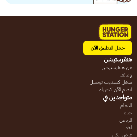
حمل التطبيق الآن
هنقرستيشن
عن هنقرستيشن
وظائف
سجّل كمندوب توصيل
انضم الآن كشريك
متواجدين في
الدمام
جده
الرياض
الخبر
عرض الكل...