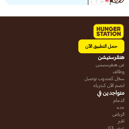
حمل التطبيق الآن
هنقرستيشن
عن هنقرستيشن
وظائف
سجّل كمندوب توصيل
انضم الآن كشريك
متواجدين في
الدمام
جده
الرياض
الخبر
عرض الكل...