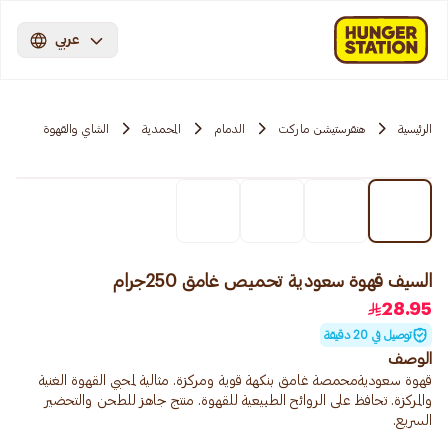
عربي
الرئيسية
هنقرستيشن ماركت
الدمام
المحمدية
الشاي والقهوة
السيف قهوة سعودية تحميص غامق 250جرام
28.95
توصيل في 20 دقيقة
الوصف
قهوة سعوديةمحمصة غامق بنكهة قوية ومركزة. مثالية لمحبي القهوة الغنية
والمركزة. تحافظ على الروائح الطبيعية للقهوة. منتج جاهز للطحن والتحضير
السريع.