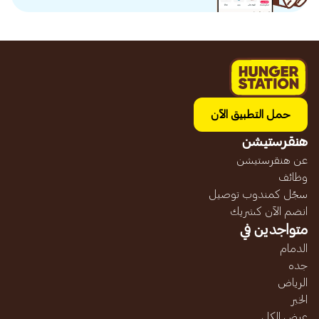
حمل التطبيق الآن
هنقرستيشن
عن هنقرستيشن
وظائف
سجّل كمندوب توصيل
انضم الآن كشريك
متواجدين في
الدمام
جده
الرياض
الخبر
عرض الكل...