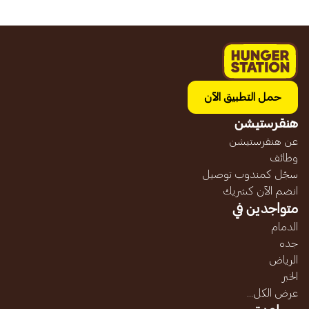
حمل التطبيق الآن
هنقرستيشن
عن هنقرستيشن
وظائف
سجّل كمندوب توصيل
انضم الآن كشريك
متواجدين في
الدمام
جده
الرياض
الخبر
عرض الكل...